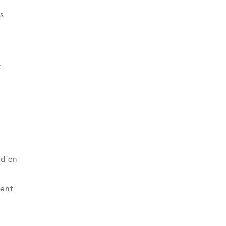
es
r
 d’en
ment