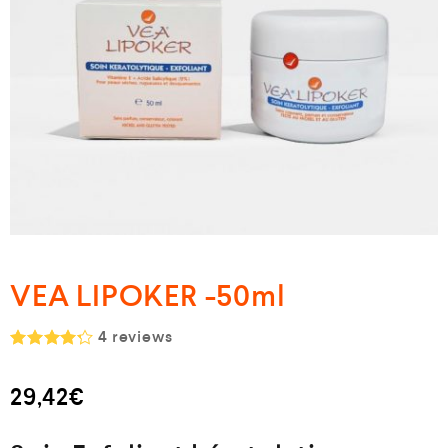
VEA LIPOKER -50ml
4
reviews
Note
4.25
sur 5
29,42
€