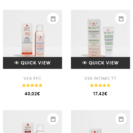
QUICK VIEW
QUICK VIEW
VEA PFC
VEA INTIMO TT
Note
Note
40,02
€
17,42
€
5.00
5.00
sur 5
sur 5