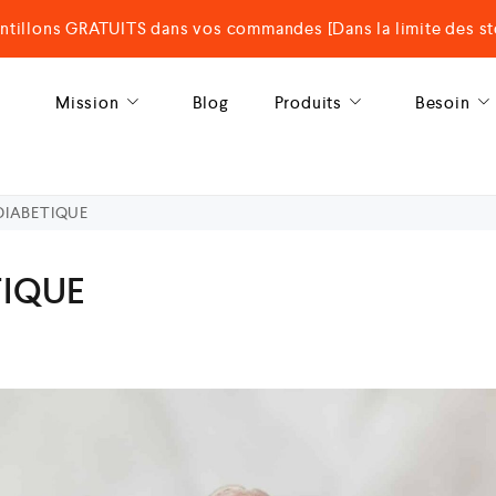
ntillons GRATUITS dans vos commandes [Dans la limite des st
Mission
Blog
Produits
Besoin
 DIABETIQUE
TIQUE