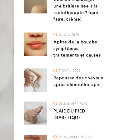
une brûlure liée à la
radiothérapie ? (que
faire, crème)
2 JUIN 2024
Aphte de la bouche :
symptômes,
traitements et causes
7 AVRIL 2024
Repousse des cheveux
après chimiothérapie
21 JANVIER 2024
PLAIE DU PIED
DIABETIQUE
20 NOVEMBRE 2023