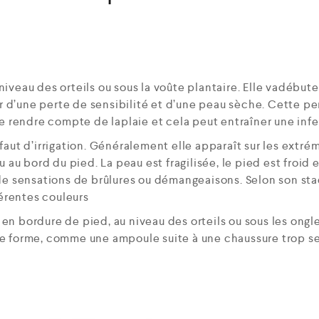
niveau des orteils ou sous la voûte plantaire. Elle vadébute
r d’une perte de sensibilité et d’une peau sèche. Cette pe
 rendre compte de laplaie et cela peut entraîner une infe
éfaut d’irrigation. Généralement elle apparaît sur les extrém
ou au bord du pied. La peau est fragilisée, le pied est froid 
e sensations de brûlures ou démangeaisons. Selon son st
érentes couleurs
 en bordure de pied, au niveau des orteils ou sous les ongl
 se forme, comme une ampoule suite à une chaussure trop se