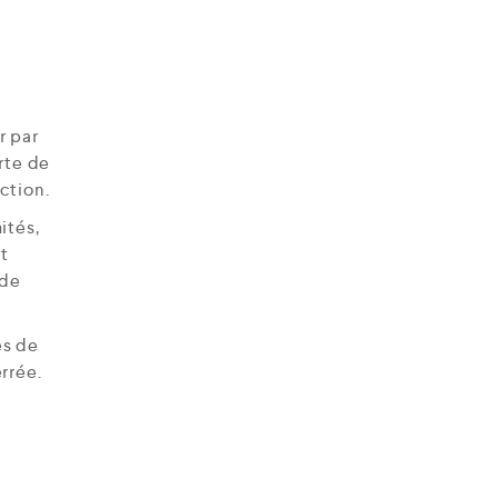
r par
rte de
ction.
ités,
et
ade
es de
rrée.