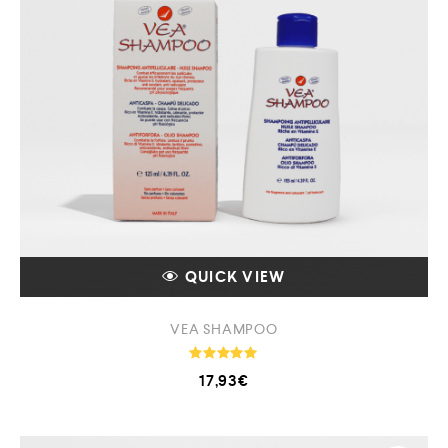
QUICK VIEW
VEA SHAMPOO
Note
17,93
€
4.93
sur 5