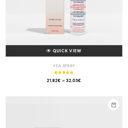
QUICK VIEW
VEA SPRAY
Note
21,82
€
–
32,03
€
5.00
sur 5