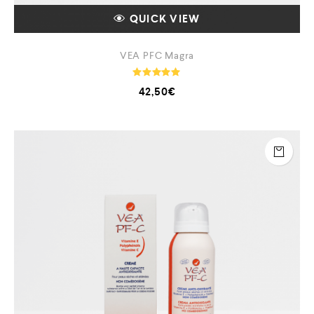
QUICK VIEW
VEA PFC Magra
Note
42,50
€
5.00
sur 5