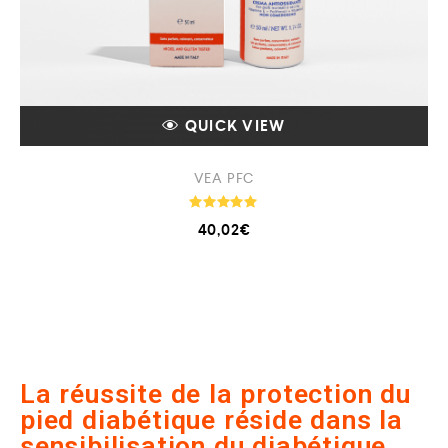
QUICK VIEW
VEA PFC
Note
40,02
€
5.00
sur 5
La réussite de la protection du
pied diabétique réside dans la
sensibilisation du diabétique