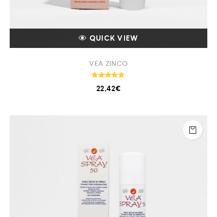
QUICK VIEW
VEA ZINCO
Note
22,42
€
4.93
sur 5