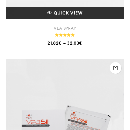
QUICK VIEW
VEA SPRAY
Note
21,82
€
–
32,03
€
5.00
sur 5