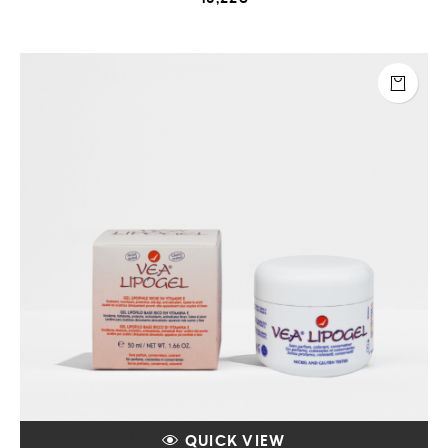
5.00
sur 5
QUICK VIEW