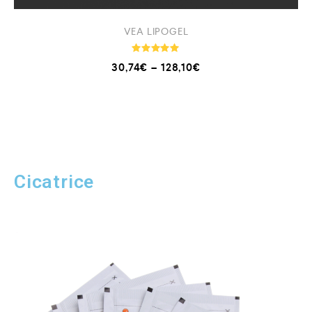
VEA LIPOGEL
Note
30,74
€
–
128,10
€
4.94
sur 5
Cicatrice