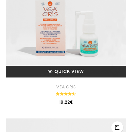
QUICK VIEW
VEA ORIS
Note
19,22
€
4.33
sur 5