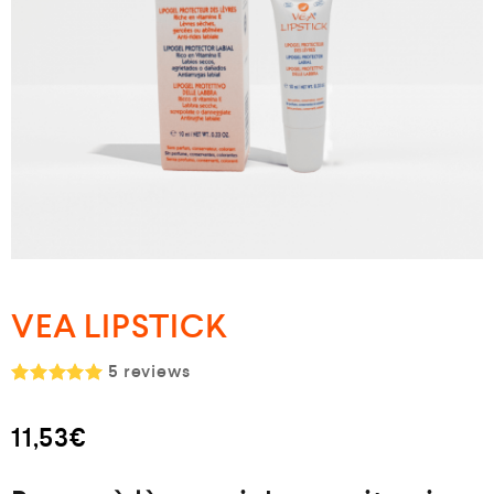
VEA LIPSTICK
5
reviews
Note
5.00
sur 5
11,53
€