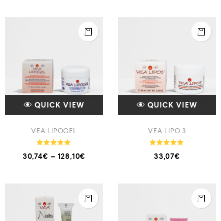
QUICK VIEW
QUICK VIEW
VEA LIPOGEL
VEA LIPO 3
Note
Note
30,74
€
–
128,10
€
33,07
€
4.94
5.00
sur 5
sur 5