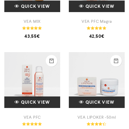
QUICK VIEW
QUICK VIEW
VEA MIX
VEA PFC Magra
Note
Note
43,55
€
42,50
€
4.92
5.00
sur 5
sur 5
QUICK VIEW
QUICK VIEW
VEA PFC
VEA LIPOKER -50ml