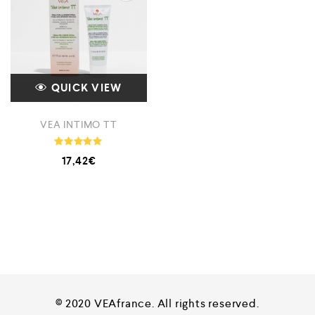
QUICK VIEW
VEA INTIMO TT
Note
17,42
€
5.00
sur 5
© 2020 VEAfrance. All rights reserved.