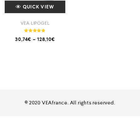
QUICK VIEW
VEA LIPOGEL
Note
30,74
€
–
128,10
€
4.94
sur 5
© 2020 VEAfrance. All rights reserved.